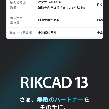
注文から約1週間
納入までの
注文から
期間
補助金利用は採択まで2ヶ月以上※
保守サポート・
別途費用が必要
別途費
素材集
制約・注意事項
中途解約不可
中途解
さぁ、
無敵のパートナー
を
その手に。