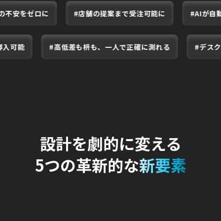
#操作の不安をゼロに
#店舗の提案まで受注可能に
能
#高低差も枡も、一人で正確に測れる
#デスクにいな
設計を劇的に変える
5つの革新的な
新要素