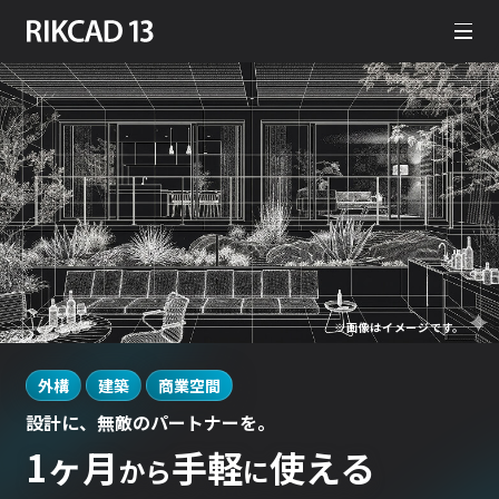
※画像はイメージです。
外構
建築
商業空間
設計に、無敵のパートナーを。
1ヶ月
手軽
使える
から
に