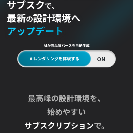
サブスク
で、
最新
設計環境へ
の
アップデート
AIが高品質パースを自動生成
ON
AIレンダリングを体験する
最高峰の設計環境を、
始めやすい
サブスクリプション
で。