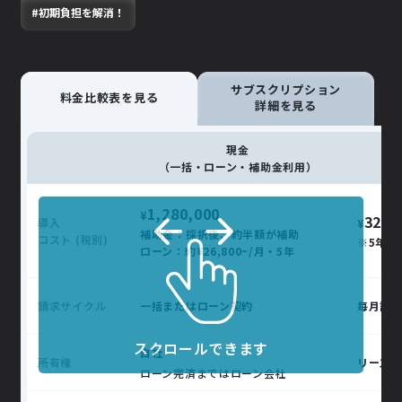
#初期負担を解消！
サブスクリプション
料金比較表を見る
詳細を見る
現金
リ
（一括・ローン・補助金利用）
1,280,000
¥
32,2
導入
¥
補助金：採択後、約半額が補助
コスト (税別)
※5年の
ローン：約¥26,800~/月・5年
請求サイクル
一括またはローン契約
毎月請
スクロールできます
自社
所有権
リース会
ローン完済まではローン会社