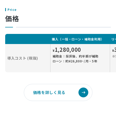
Price
価格
購入（一括・ローン・補助金利用）
リ
1,280,000
¥
¥
補助金：採択後、約半額が補助
※
導入コスト (税抜)
ローン：約¥26,800~/月・5年
価格を詳しく見る