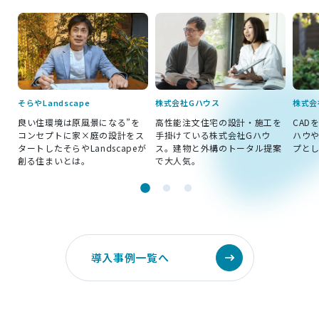
そらやLandscape
株式会社Gハウス
株式会
ウ
良い住環境は原風景になる”を
高性能注文住宅の設計・施工を
CAD
ッ
コンセプトに家×庭の設計をス
手掛けている株式会社Gハウ
ハウ
タートしたそらやLandscapeが
ス。建物と外構のトータル提案
プと
創る住まいとは。
で大人気。
導入事例一覧へ