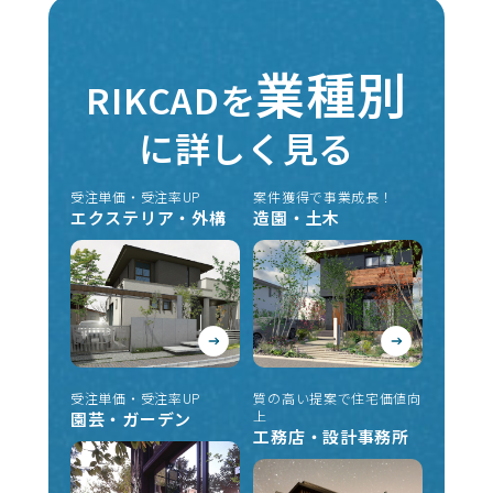
業種別
RIKCADを
に詳しく見る
受注単価・受注率UP
案件獲得で事業成長！
エクステリア・外構
造園・土木
受注単価・受注率UP
質の高い提案で住宅価値向
上
園芸・ガーデン
工務店・設計事務所