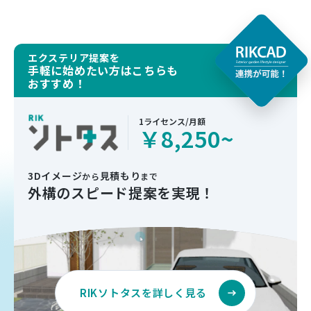
エクステリア提案を
手軽に始めたい方はこちらも
おすすめ！
1ライセンス/月額
￥
8,250
~
3Dイメージ
見積もり
から
まで
外構のスピード提案を実現！
RIKソトタスを詳しく見る